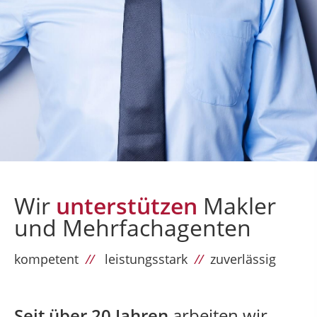
Wir
unterstützen
Makler
und Mehrfachagenten
kompetent
//
leistungsstark
//
zuverlässig
Seit über 20 Jahren
arbeiten wir